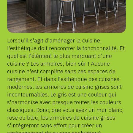
Lorsqu'il s'agit d'aménager la cuisine,
l'esthétique doit rencontrer la fonctionnalité. Et
quel est l'élément le plus marquant d'une
cuisine ? Les armoires, bien sûr ! Aucune
cuisine n'est complète sans ces espaces de
rangement. Et dans l'esthétique des cuisines
modernes, les armoires de cuisine grises sont
incontournables. Le gris est une couleur qui
s'harmonise avec presque toutes les couleurs
classiques. Donc, que vous ayez un mur blanc,
rose ou bleu, les armoires de cuisine grises
s'intégreront sans effort pour créer un
aménagement de cuisine sophistiqué.