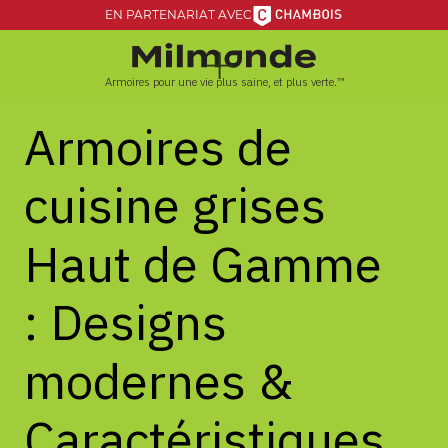
EN PARTENARIAT AVEC
Armoires pour une vie plus saine, et plus verte.™
Armoires
de
cuisine
grises
Haut
de
Gamme
:
Designs
modernes
&
Caractéristiques